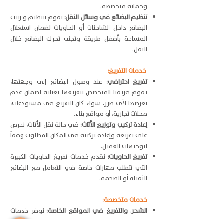
وحماية متخصصة.
تنظيم البضائع في وسائل النقل:
نقوم بتنظيم وترتيب
البضائع داخل الشاحنات أو الحاويات لضمان استغلال
المساحة بأفضل طريقة وتجنب تحرك البضائع خلال
النقل.
خدمات التفريغ:
تفريغ احترافي:
عند وصول البضائع إلى وجهتها،
يقوم فريقنا المتخصص بتفريغها بعناية لضمان عدم
تعرضها لأي ضرر، سواء كان التفريغ في مستودعات،
محلات تجارية، أو مواقع بناء.
إعادة تركيب وتوزيع الأثاث:
في حالة نقل الأثاث، نحرص
على تفريغه وإعادة تركيبه في المكان المطلوب وفقاً
لتوجيهات العميل.
تفريغ الحاويات:
نقدم خدمات تفريغ الحاويات الكبيرة
التي تتطلب مهارات خاصة في التعامل مع البضائع
الثقيلة أو الضخمة.
خدمات متخصصة:
الشحن والتفريغ في المواقع الخاصة:
نوفر خدمات