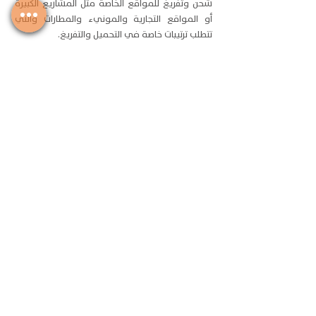
شحن وتفريغ للمواقع الخاصة مثل المشاريع الكبيرة
أو المواقع التجارية والمونيء والمطارات والتي
تتطلب ترتيبات خاصة في التحميل والتفريغ.
التعامل مع المواد الخطرة:
لدينا فريق مدرب على
التعامل مع المواد الخطرة التي تتطلب إجراءات خاصة
للنقل والتفريغ لضمان السلامة العامة.
طلب الخدمة
انضم لقائمتنا البريدية
الايميل
سجل لدينا
+966 591602818
Download Our Mobile Application