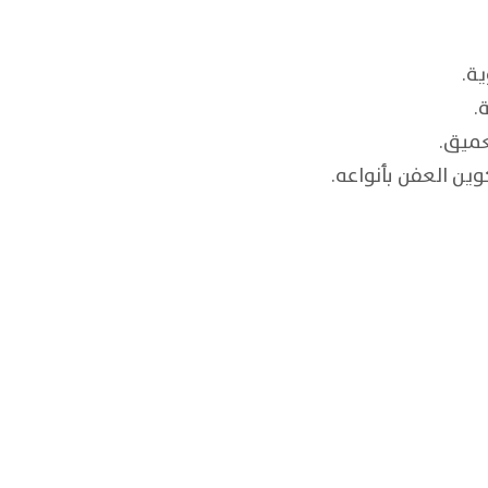
وية.
ة.
العميق.
تكوين العفن بأنواعه.