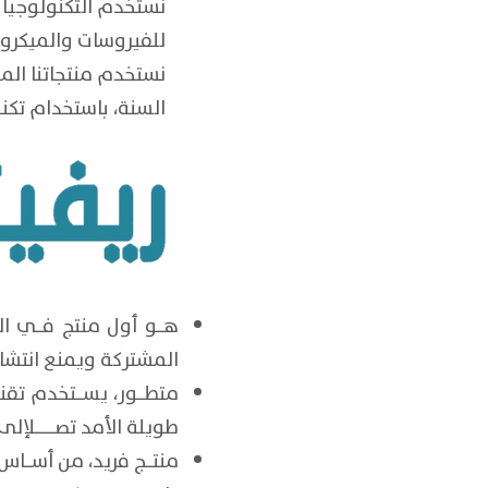
نستخدم التكنولوجيا ا
للفيروسات والميكروب
السنة، باستخدام تكن
هـــو أول منتج فـــي ال
المشتركة ويمنع انتشاره
متطـــور، يســـتخدم تقنيـــة جزيئـــات الفضـــة
طويلة الأمد تصـــــــــل
إلى 365 ي
منتـــج فريد، من أســـا