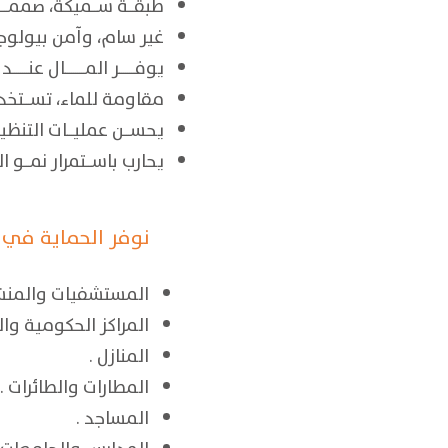
طبقـــة ســـميكة، صممـــت للحمايـــ
غير سام، وآمن بيولوجيا
يوفــــــــر المــــــــــال 
مقاومة للماء، تســـتخدم لحما
يحســـن عمليـــات التنظيــــ
يحارب باســـتمرار نمـــو
نوفر الحماية في 
المستشفيات والمنشآ
المراكز الحكومية
وال
المنازل .
المطارات والطائرات .
المساجد .