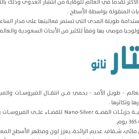
لأكثر تقدماً في العالم للوقاية من انتشار العدوى وذلك بال
ات المنقولة بواسطة الأسطح .
ولوجيا موصى بها وفقاً للكثير من الأبحاث السعودية والعالم
عالم - طويل الأمد - يحمي مـــن انتقـــال الفيروســـات والميك
ا وتكاثرها .
 Nano-Silver للقضـــاء علـــى الفيروســـات
وا
وم.
س مائي، شـــفاف، عديم الرائحة، يعزز لون ومظهر الأسطح المعالجـ