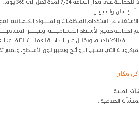
ة على مدار الساعة 7/24 لمدة تصل إلى 365 يوماً.
ً للإنسان والحيوان.
عنــــــــد الاستغناء عن استخدام المنظفـــات والمــــــــــواد الكيميائية الق
يـــة جميع الأســـطح المســـاميـــــــــة، وغيــــــــــــر المساميـــــــــ
ــــــــــــــــــف الاعتياديـــة، ويقلـــل مـــن الحاجـــة لعمليات التنظيف 
 الميكروبات التي تســـبب الروائـــح وتغيير لون الأســـطح، ويمنع 
كل مكان
ت الطبية.
منشآت الصناعية .