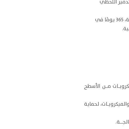
تدمير اللحظي
نستخدم منتجاتنا المستدامة طويلة المدى التي تستمر فعاليتها على مدار الساعة، 365 يومًا في
ية.
روبـــات مـــن الأسطح
لميكروبـــات، لحماية
ــــة.